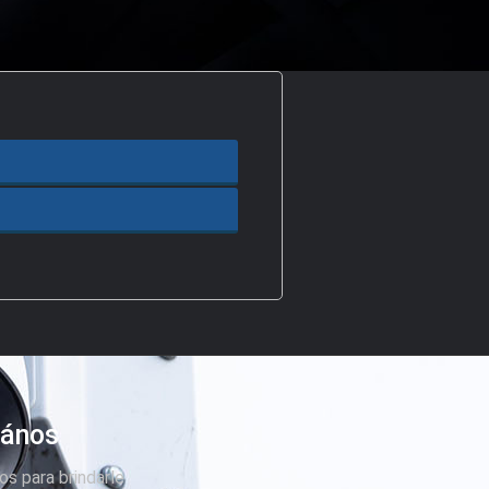
tános
os para brindarle